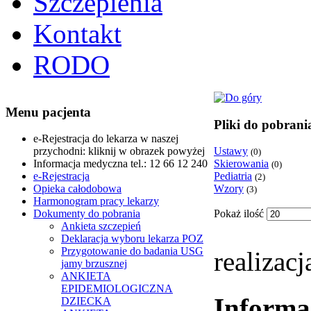
Szczepienia
Kontakt
RODO
Menu pacjenta
Pliki do pobrani
e-Rejestracja do lekarza w naszej
przychodni: kliknij w obrazek powyżej
Ustawy
(0)
Informacja medyczna tel.: 12 66 12 240
Skierowania
(0)
e-Rejestracja
Pediatria
(2)
Opieka całodobowa
Wzory
(3)
Harmonogram pracy lekarzy
Dokumenty do pobrania
Pokaż ilość
Ankieta szczepień
Deklaracja wyboru lekarza POZ
Przygotowanie do badania USG
realizacj
jamy brzusznej
ANKIETA
EPIDEMIOLOGICZNA
Informac
DZIECKA